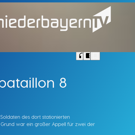
bookmark_border
headphones
chrome_reader_mode
ataillon 8
oldaten des dort stationierten
 Grund war ein großer Appell für zwei der