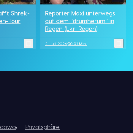
afft Shrek-
Reporter Maxi unterwegs
en-Tour
auf dem "drumherum" in
Regen (Lkr. Regen)
bookmark_border
bookmark_border
2. Juli 2026
30:01 Min.
idowa
Privatsphäre