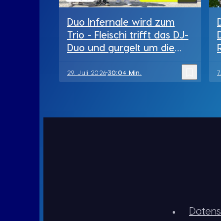
Duo Infernale wird zum
Trio - Fleischi trifft das DJ-
Duo und gurgelt um die
Wette
bookmark_border
29. Juli 2026
30:04 Min.
7
Datens