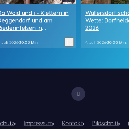
Da Woid und i - Klettern in
Wallersdorf sch
Deggendorf und am
Wette: Dorfheld
Riederinfelsen in
2026
Bodenmais
bookmark_border
. Juli 2026
30:03 Min.
4. Juli 2026
30:00 Min.
chutz
Impressum
Kontakt
Bildschnitt